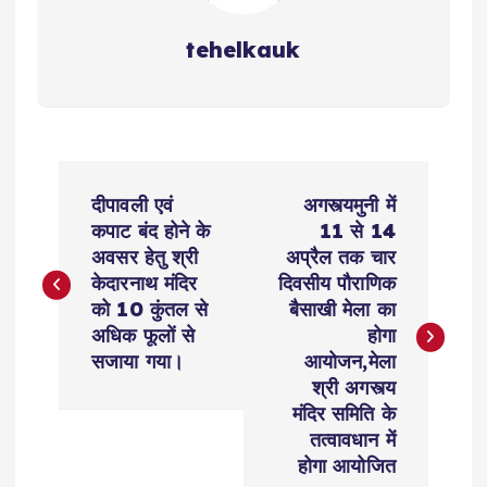
tehelkauk
P
दीपावली एवं
अगस्त्यमुनी में
o
कपाट बंद होने के
11 से 14
अवसर हेतु श्री
अप्रैल तक चार
s
केदारनाथ मंदिर
दिवसीय पौराणिक
को 10 कुंतल से
बैसाखी मेला का
t
अधिक फूलों से
होगा
सजाया गया।
आयोजन,मेला
n
श्री अगस्त्य
मंदिर समिति के
a
तत्वावधान में
होगा आयोजित