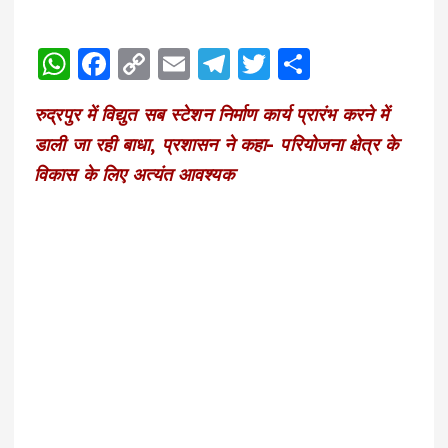
W
F
C
E
T
T
S
h
a
o
m
el
w
h
रुद्रपुर में विद्युत सब स्टेशन निर्माण कार्य प्रारंभ करने में
a
c
p
ai
e
it
a
डाली जा रही बाधा, प्रशासन ने कहा- परियोजना क्षेत्र के
ts
e
y
l
g
te
re
विकास के लिए अत्यंत आवश्यक
A
b
Li
r
r
p
o
n
a
p
o
k
m
k