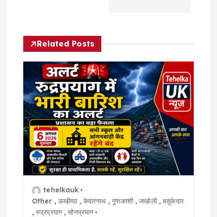
v
i
Related Posts
g
a
t
i
o
n
tehelkauk
Other
,
ऊखीमठ
,
केदारनाथ
,
गुप्तकाशी
,
जखोली
,
बसुकेदार
,
रुद्रप्रयाग
,
सोनप्रयाग