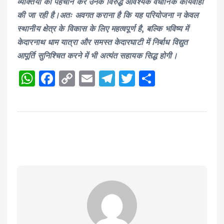
व्यक्तियों की पहचान कर उनके विरुद्ध आवश्यक वैधानिक कार्यवाही
की जा रही है।अतः अवगत कराना है कि यह परियोजना न केवल
स्थानीय क्षेत्र के विकास के लिए महत्वपूर्ण है, बल्कि भविष्य में
केदारनाथ धाम यात्रा और समस्त केदारघाटी में निर्बाध विद्युत
आपूर्ति सुनिश्चित करने में भी अत्यंत सहायक सिद्ध होगी।
W
F
C
E
T
T
S
h
a
o
m
el
w
h
a
c
p
ai
e
it
a
ts
e
y
l
g
te
re
A
b
Li
r
r
p
o
n
a
p
o
k
m
k