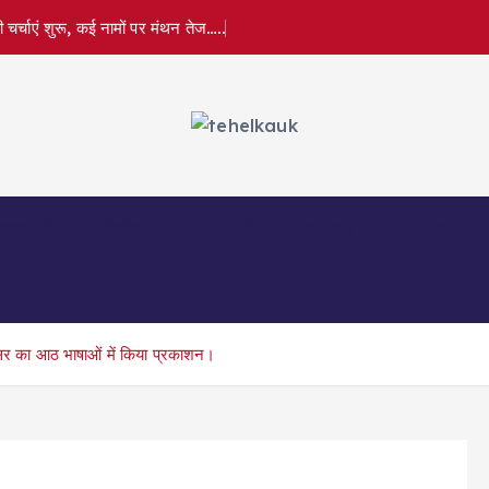
र्चाएं शुरू, कई नामों पर मंथन तेज…..
त्तरकाशी
नैनीताल
पौड़ी
बागेश्वर
रुद्रपुर
ासर का आठ भाषाओं में किया प्रकाशन।