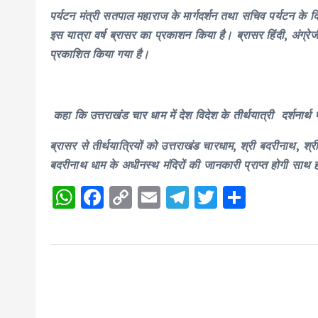
पर्यटन मंत्री सतपाल महाराज के मार्गदर्शन तथा सचिव पर्यटन के दि
इस यात्रा वर्ष ब्रासर का प्रकाशन किया है। ब्रासर हिंदी, अंग्रे
प्रकाशित किया गया है।
कहा कि उत्तराखंड चार धाम में देश विदेश के तीर्थयात्री दर्शनार्थ पह
ब्रासर से तीर्थयात्रियों को उत्तराखंड चारधाम, श्री बदरीनाथ, श्र
बदरीनाथ धाम के अधीनस्थ मंदिरों की जानकारी प्राप्त होगी साथ 
W
F
C
E
T
T
S
h
a
o
m
el
w
h
a
c
p
ai
e
it
a
ts
e
y
l
g
te
re
A
b
Li
r
r
p
o
n
a