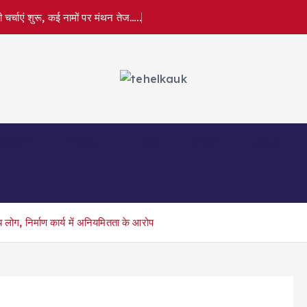
र्चाएं शुरू, कई नामों पर मंथन तेज…..
त्तरकाशी
नैनीताल
पौड़ी
बागेश्वर
रुद्रपुर
 लोग, निर्माण कार्य में अनियमितता के आरोप