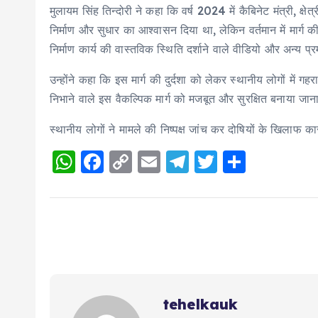
मुलायम सिंह तिन्दोरी ने कहा कि वर्ष 2024 में कैबिनेट मंत्री, क्
निर्माण और सुधार का आश्वासन दिया था, लेकिन वर्तमान में मार्ग 
निर्माण कार्य की वास्तविक स्थिति दर्शाने वाले वीडियो और अन्य प्र
उन्होंने कहा कि इस मार्ग की दुर्दशा को लेकर स्थानीय लोगों में 
निभाने वाले इस वैकल्पिक मार्ग को मजबूत और सुरक्षित बनाया जाना
स्थानीय लोगों ने मामले की निष्पक्ष जांच कर दोषियों के खिलाफ कार्रव
W
F
C
E
T
T
S
h
a
o
m
el
w
h
a
c
p
ai
e
it
a
ts
e
y
l
g
te
re
A
b
Li
r
r
p
o
n
a
p
o
k
m
tehelkauk