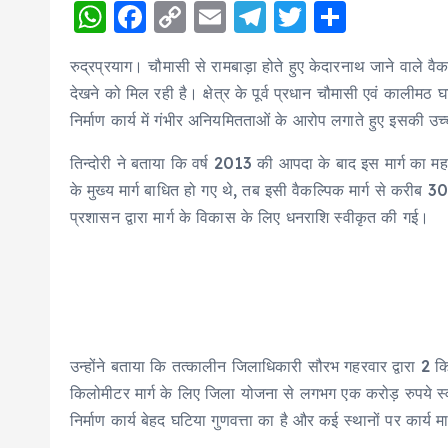
W
F
C
E
T
T
S
h
a
o
m
el
w
h
रुद्रप्रयाग। चौमासी से रामबाड़ा होते हुए केदारनाथ जाने वाले वै
a
c
p
ai
e
it
a
देखने को मिल रही है। क्षेत्र के पूर्व प्रधान चौमासी एवं कालीमठ घा
ts
e
y
l
g
te
re
निर्माण कार्य में गंभीर अनियमितताओं के आरोप लगाते हुए इसकी उच
A
b
Li
r
r
तिन्दोरी ने बताया कि वर्ष 2013 की आपदा के बाद इस मार्ग का
p
o
n
a
के मुख्य मार्ग बाधित हो गए थे, तब इसी वैकल्पिक मार्ग से करीब 
p
o
k
m
प्रशासन द्वारा मार्ग के विकास के लिए धनराशि स्वीकृत की गई।
k
उन्होंने बताया कि तत्कालीन जिलाधिकारी सौरभ गहरवार द्वारा 2
किलोमीटर मार्ग के लिए जिला योजना से लगभग एक करोड़ रुपये स्
निर्माण कार्य बेहद घटिया गुणवत्ता का है और कई स्थानों पर कार्य 