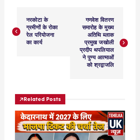
P
नरकोटा के
गणवेश वितरण
o
ग्रमीणों के रोका
समारोह के मुख्य
रेल परियोजना
अतिथि ब्लाक
s
का कार्य
प्रमुख जखोली
प्रदीप थपलियाल
t
ने पुण्य आत्माओं
को श्रद्वाजलि
n
a
Related Posts
v
i
g