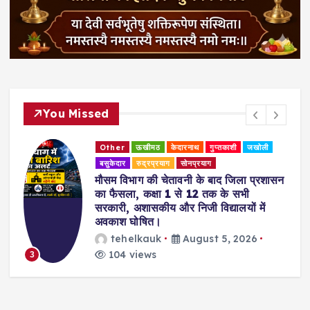
You Missed
Other
ऊखीमठ
केदारनाथ
गुप्तकाशी
जखोली
बसुकेदार
रुद्रप्रयाग
सोनप्रयाग
मौसम विभाग की चेतावनी के बाद जिला प्रशासन
का फैसला, कक्षा 1 से 12 तक के सभी
सरकारी, अशासकीय और निजी विद्यालयों में
अवकाश घोषित।
tehelkauk
August 5, 2026
104 views
3