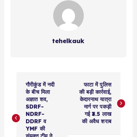
p
o
k
m
k
tehelkauk
P
गौरीकुंड में नदी
फाटा में पुलिस
o
के बीच मिला
की बड़ी कार्रवाई,
अज्ञात शव,
केदारनाथ यात्रा
s
SDRF-
मार्ग पर पकड़ी
NDRF-
गई ₹3.5 लाख
t
DDRF व
की अवैध शराब
YMF की
संयुक्त टीम ने