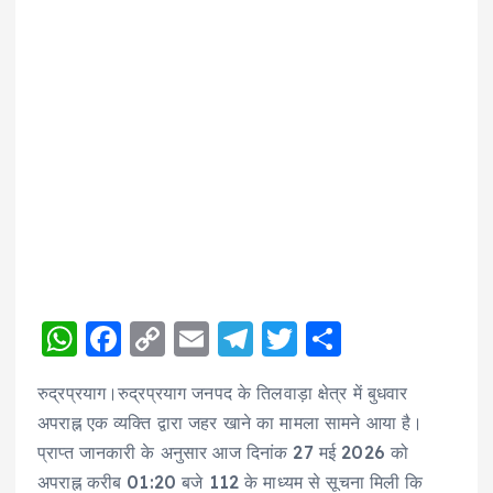
W
F
C
E
T
T
S
h
a
o
m
el
w
h
रुद्रप्रयाग।रुद्रप्रयाग जनपद के तिलवाड़ा क्षेत्र में बुधवार
a
c
p
ai
e
it
a
अपराह्न एक व्यक्ति द्वारा जहर खाने का मामला सामने आया है।
ts
e
y
l
g
te
re
प्राप्त जानकारी के अनुसार आज दिनांक 27 मई 2026 को
A
b
Li
r
r
अपराह्न करीब 01:20 बजे 112 के माध्यम से सूचना मिली कि