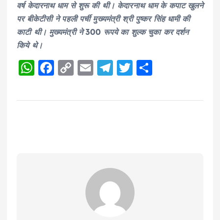
वर्ष केदारनाथ धाम से शुरू की थी। केदारनाथ धाम के कपाट खुलने
पर बीकेटीसी ने पहली पर्ची मुख्यमंत्री श्री पुष्कर सिंह धामी की
काटी थी। मुख्यमंत्री ने 300 रूपये का शुल्क चुका कर दर्शन
किये थे।
W
F
C
E
T
T
S
h
a
o
m
el
w
h
a
c
p
ai
e
it
a
ts
e
y
l
g
te
re
A
b
Li
r
r
p
o
n
a
p
o
k
m
k