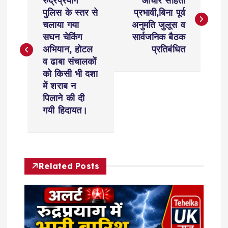
o
रुद्रप्रयाग
आचार संहिता
पुलिस के स्तर से
प्रभावी,बिना पूर्व
s
चलाया गया
अनुमति जुलूस व
सघन चेकिंग
सार्वजनिक बैठक
t
अभियान, होटल
प्रतिबंधित
व ढाबा संचालकों
n
को किसी भी दशा
में शराब न
a
पिलाने की दी
गयी हिदायत।
v
i
Related Posts
g
a