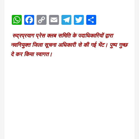
W
F
C
E
T
T
S
h
a
o
m
el
w
h
रुद्रप्रयाग प्रेस क्लब समिति के पदाधिकारियों द्वारा
a
c
p
ai
e
it
a
नवनियुक्त जिला सूचना अधिकारी से की गई भेंट। पुष्प गुच्छ
ts
e
y
l
g
te
re
दे कर किया स्वागत।
A
b
Li
r
r
p
o
n
a
p
o
k
m
k