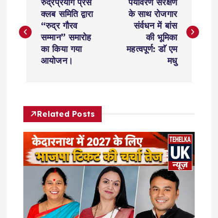
रुद्रप्रयाग प्रेस
पर्यावरण संरक्षण
o
क्लब समिति द्वारा
के साथ रोजगार
“रुद्र गौरव
संर्वधन में बांस
s
सम्मान” समारोह
की भूमिका
का किया गया
महत्वपूर्ण: डाॅ एम
t
आयोजन।
मधु
n
a
Related Posts
v
i
g
a