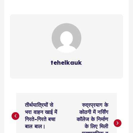
A
b
Li
r
r
p
o
n
a
p
o
k
m
k
tehelkauk
P
तीर्थयात्रियों से
रुद्रप्रयाग के
o
भरा वाहन खाई में
कोठगी में नर्सिंग
गिरते-गिरते बचा
कॉलेज के निर्माण
s
बाल बाल।
के लिए मिली