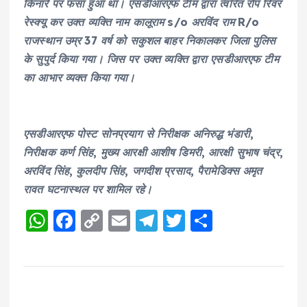
किनारे पर फंसा हुआ था। एसडीआरएफ टीम द्वारा त्वरित रोप रिवर
रेस्क्यू कर उक्त व्यक्ति नाम कालूराम s/o अरविंद राम R/o
राजस्थान उम्र 37 वर्ष को सकुशल बाहर निकालकर जिला पुलिस
के सुपुर्द किया गया। जिस पर उक्त व्यक्ति द्वारा एसडीआरएफ टीम
का आभार व्यक्त किया गया।
एसडीआरएफ पोस्ट सोनप्रयाग से निरीक्षक अनिरुद्ध भंडारी,
निरीक्षक कर्ण सिंह, मुख्य आरक्षी आशीष डिमरी, आरक्षी सुभाष चंद्र,
अरविंद सिंह, कुलदीप सिंह, जगदीश प्रसाद, पैरामेडिक्स अमृत
रावत घटनास्थल पर शामिल रहे।
W
F
C
E
T
T
S
h
a
o
m
el
w
h
a
c
p
ai
e
it
a
ts
e
y
l
g
te
re