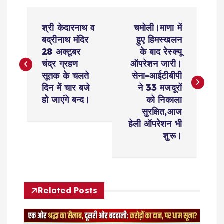
P
श्री केदारनाथ व
चमोली।माणा में
o
बद्रीनाथ मंदिर
हुए हिमस्खलन
28 अक्टूबर
के बाद रेस्क्यू
s
चंद्र ग्रहण
ऑपरेशन जारी।
सूतक के चलते
सेना-आईटीबीपी
t
दिन में चार बजे
ने 33 मजदूरों
हो जाएंगे बन्द।
को निकाला
n
सुरक्षित,आज
हेली ऑपरेशन भी
a
शुरू।
v
i
Related Posts
g