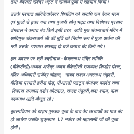
तथा वेदपाठी रविंद्र भट्ट ने समाधि पूजा में सहयोग किया।
उसके पश्चात आदिकेदारेश्वर शिवलिंग को समाधि रूप देकर भस्म
एवं फूलों से ढ़का गया तथा पुजारी सोनू भट्ट तथा विशेश्वर प्रसाद
डंगवाल ने कपाट बंद किये इसी तरह आदि गुरू शंकराचार्य मंदिर में
आदिगुरू शंकराचार्य जी की मूर्ति को निर्वाण रूप में पूजा अर्चना की
गयी उसके पश्चात अपराह्न दो बजे कपाट बंद किये गये।
इस अवसर पर श्री बदरीनाथ -केदारनाथ मंदिर समिति
(बीकेटीसी)अध्यक्ष अजेंद्र अजय बीकेटीसी उपाध्यक्ष किशोर पंवार,
मंदिर अधिकारी राजेंद्र चौहान, नायब रावल अमरनाथ नंबूदरी,
मीडिया प्रभारी हरीश गौड़, पीआरडी प्लाटून कंमांडर बलवंत राणा
विकास सनवाल दर्शन कोटवाल, राजश नंबूदरी,बाबा श्याम, बाबा
पदमनाभ आदि मौजूद रहे।
बृहस्पतिवार को खड्ग पुस्तक पूजा के बाद वेद ऋचाओं का पाठ बंद
हो जायेगा जबकि शुक्रवार 17 नवंबर को महालक्ष्मी जी की पूजा
होगी।