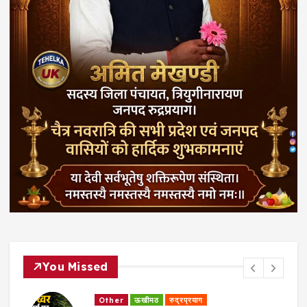
You Missed
Other
जखोली
रुद्रप्रयाग