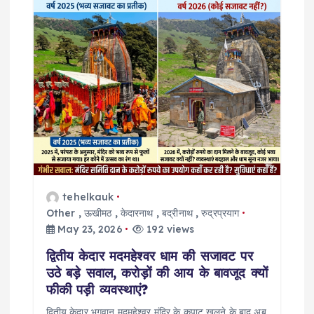
a
t
i
o
n
tehelkauk
Other
,
ऊखीमठ
,
केदारनाथ
,
बद्रीनाथ
,
रुद्रप्रयाग
May 23, 2026
192 views
द्वितीय केदार मदमहेश्वर धाम की सजावट पर
उठे बड़े सवाल, करोड़ों की आय के बावजूद क्यों
फीकी पड़ी व्यवस्थाएं?
द्वितीय केदार भगवान मद्महेश्वर मंदिर के कपाट खुलने के बाद अब