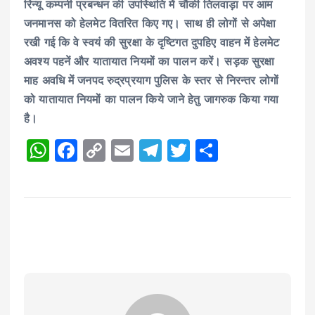
रिन्यू कम्पनी प्रबन्धन की उपस्थिति में चौकी तिलवाड़ा पर आम
जनमानस को हेलमेट वितरित किए गए। साथ ही लोगों से अपेक्षा
रखी गई कि वे स्वयं की सुरक्षा के दृष्टिगत दुपहिए वाहन में हेलमेट
अवश्य पहनें और यातायात नियमों का पालन करें। सड़क सुरक्षा
माह अवधि में जनपद रुद्रप्रयाग पुलिस के स्तर से निरन्तर लोगों
को यातायात नियमों का पालन किये जाने हेतु जागरुक किया गया
है।
W
F
C
E
T
T
S
h
a
o
m
el
w
h
a
c
p
ai
e
it
a
ts
e
y
l
g
te
re
A
b
Li
r
r
p
o
n
a
p
o
k
m
k