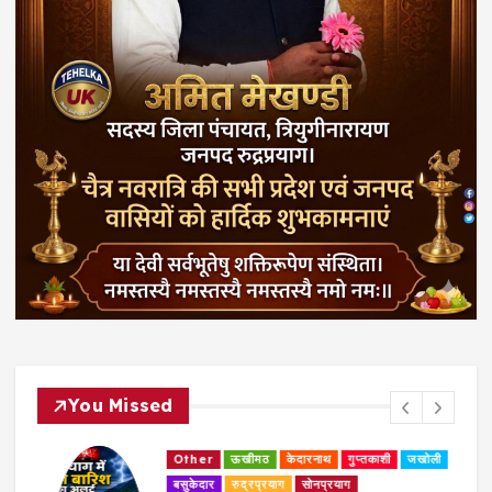
You Missed
Other
ऊखीमठ
केदारनाथ
गुप्तकाशी
जखोली
बसुकेदार
रुद्रप्रयाग
सोनप्रयाग