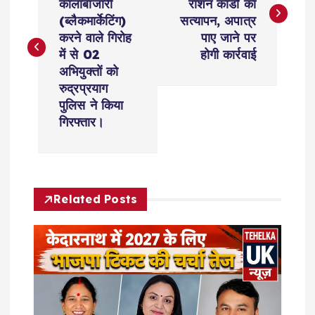
कालाबाजारी
राशन कार्डों का
s
(ब्लैकमार्केटिंग)
सत्यापन, अपात्र
करने वाले गिरोह
पाए जाने पर
t
में से 02
होगी कार्रवाई
अभियुक्तों को
n
रुद्रप्रयाग
पुलिस ने किया
a
गिरफ्तार।
v
i
Related Posts
g
a
t