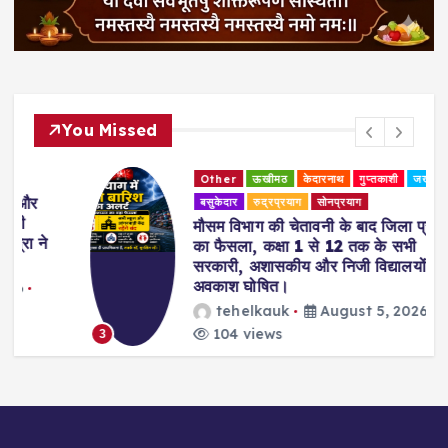
You Missed
Other
ऊखीमठ
केदारनाथ
गुप्तकाशी
जखोली
बसुकेदार
रुद्रप्रयाग
सोनप्रयाग
मौसम विभाग की चेतावनी के बाद जिला प्रशासन
का फैसला, कक्षा 1 से 12 तक के सभी
सरकारी, अशासकीय और निजी विद्यालयों में
अवकाश घोषित।
tehelkauk
August 5, 2026
104 views
3