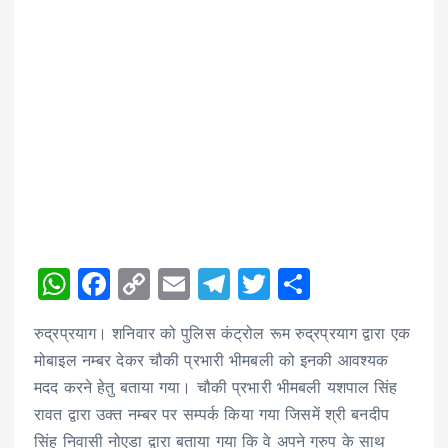
W
F
C
E
T
T
S
h
a
o
m
el
w
h
रुद्रप्रयाग। शनिवार को पुलिस कंट्रोल रूम रुद्रप्रयाग द्वारा एक
a
c
p
ai
e
it
a
मोबाइल नम्बर देकर चौकी प्रभारी भीमबली को इनकी आवश्यक
ts
e
y
l
g
te
re
मदद करने हेतु बताया गया। चौकी प्रभारी भीमबली यशपाल सिंह
A
b
Li
r
r
रावत द्वारा उक्त नम्बर पर सम्पर्क किया गया जिसमें श्री बनदीप
p
o
n
a
सिंह निवासी नोएडा द्वारा बताया गया कि वे अपने ग्रुप के साथ