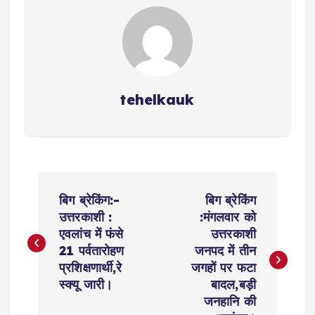
k
tehelkauk
P
बिग ब्रेकिंग:-
बिग ब्रेकिंग
o
उत्तरकाशी :
:मंगलवार को
एवलांच में फंसे
उत्तरकाशी
s
21 पर्वतारोहण
जनपद में तीन
प्रशिक्षणार्थी,रे
जगहों पर फटा
t
स्क्यू जारी।
बादल,बड़ी
जनहानि की