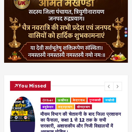
You Missed
Other
ऊखीमठ
केदारनाथ
गुप्तकाशी
जखोली
बसुकेदार
रुद्रप्रयाग
सोनप्रयाग
मौसम विभाग की चेतावनी के बाद जिला प्रशासन
का फैसला, कक्षा 1 से 12 तक के सभी
सरकारी, अशासकीय और निजी विद्यालयों में
अवकाश घोषित।