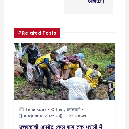
n
आशंका।
a
v
Related Posts
i
g
a
t
i
tehelkauk
Other
,
उत्तरकाशी
o
August 6, 2025
1123 views
उत्तरकाशी अपडेट :कल शाम तक धराली में