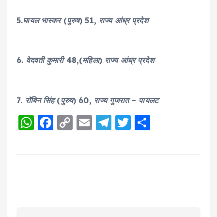
5.घायल भास्कर (पुरुष) 51, राज्य आंध्र प्रदेश
6. वेदवती कुमारी 48,(महिला) राज्य आंध्र प्रदेश
7. रॉबिन सिंह (पुरुष) 60, राज्य गुजरात – पायलट
W
F
C
E
T
T
S
h
a
o
m
el
w
h
a
c
p
ai
e
it
a
ts
e
y
l
g
te
re
A
b
Li
r
r
p
o
n
a
p
o
k
m