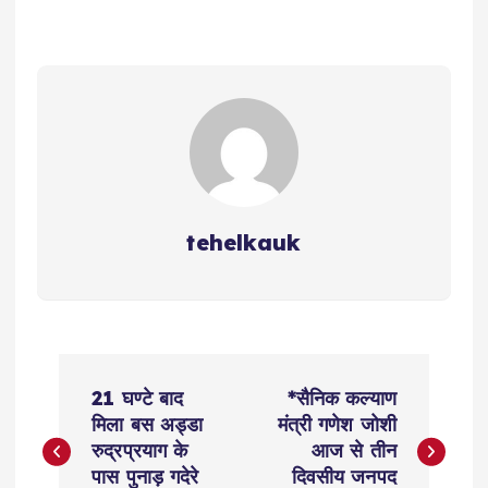
A
b
Li
r
r
p
o
n
a
p
o
k
m
k
tehelkauk
P
21 घण्टे बाद
*सैनिक कल्याण
o
मिला बस अड्डा
मंत्री गणेश जोशी
रुद्रप्रयाग के
आज से तीन
s
पास पुनाड़ गदेरे
दिवसीय जनपद