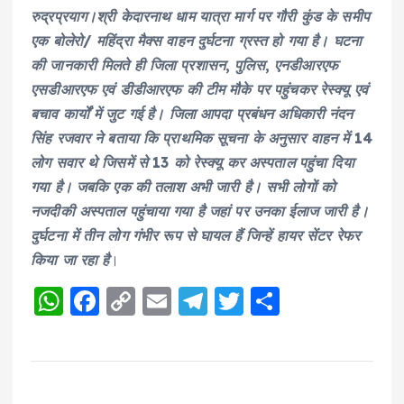
रुद्रप्रयाग।श्री केदारनाथ धाम यात्रा मार्ग पर गौरी कुंड के समीप
एक बोलेरो/ महिंद्रा मैक्स वाहन दुर्घटना ग्रस्त हो गया है। घटना
की जानकारी मिलते ही जिला प्रशासन, पुलिस, एनडीआरएफ
एसडीआरएफ एवं डीडीआरएफ की टीम मौके पर पहुंचकर रेस्क्यू एवं
बचाव कार्यों में जुट गई है। जिला आपदा प्रबंधन अधिकारी नंदन
सिंह रजवार ने बताया कि प्राथमिक सूचना के अनुसार वाहन में 14
लोग सवार थे जिसमें से 13 को रेस्क्यू कर अस्पताल पहुंचा दिया
गया है। जबकि एक की तलाश अभी जारी है। सभी लोगों को
नजदीकी अस्पताल पहुंचाया गया है जहां पर उनका ईलाज जारी है।
दुर्घटना में तीन लोग गंभीर रूप से घायल हैं जिन्हें हायर सेंटर रेफर
किया जा रहा है
।
W
F
C
E
T
T
S
h
a
o
m
el
w
h
a
c
p
ai
e
it
a
ts
e
y
l
g
te
re