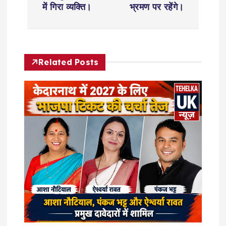
में गिरा व्यक्ति।
भ्रमण पर रहेंगे।
t
n
Related Posts
a
v
i
g
a
t
i