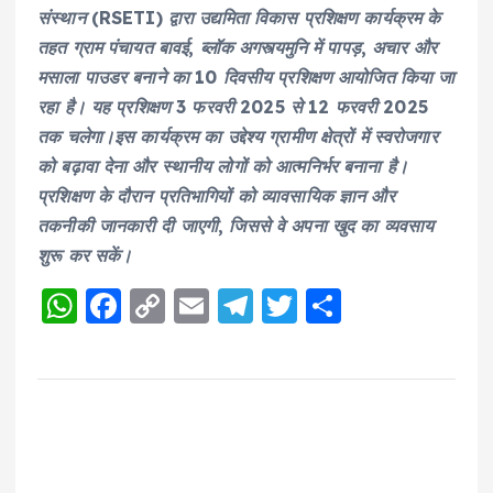
संस्थान (RSETI) द्वारा उद्यमिता विकास प्रशिक्षण कार्यक्रम के
तहत ग्राम पंचायत बावई, ब्लॉक अगस्त्यमुनि में पापड़, अचार और
मसाला पाउडर बनाने का 10 दिवसीय प्रशिक्षण आयोजित किया जा
रहा है। यह प्रशिक्षण 3 फरवरी 2025 से 12 फरवरी 2025
तक चलेगा।इस कार्यक्रम का उद्देश्य ग्रामीण क्षेत्रों में स्वरोजगार
को बढ़ावा देना और स्थानीय लोगों को आत्मनिर्भर बनाना है।
प्रशिक्षण के दौरान प्रतिभागियों को व्यावसायिक ज्ञान और
तकनीकी जानकारी दी जाएगी, जिससे वे अपना खुद का व्यवसाय
शुरू कर सकें।
W
F
C
E
T
T
S
h
a
o
m
el
w
h
a
c
p
ai
e
it
a
ts
e
y
l
g
te
re
A
b
Li
r
r
p
o
n
a