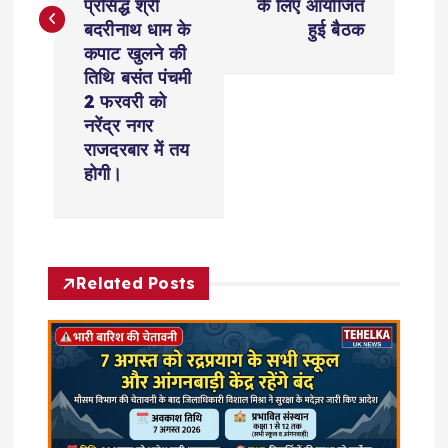
प्रसिद्ध श्री
के लिए आयोजित
n
बदरीनाथ धाम के
हुई बैठक
कपाट खुलने की
a
तिथि बसंत पंचमी
2 फरवरी को
v
नरेंद्र नगर
राजदरबार में‌ तय
i
होगी।
g
a
Related Posts
t
i
o