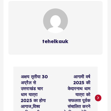
p
o
k
m
k
tehelkauk
P
अक्षय तृतीया 30
आगामी वर्ष
o
अप्रैल से
2025 की
उत्तराखंड चार
केदारनाथ धाम
s
धाम यात्रा
यात्रा को
2025 का होगा
सफलता पूर्वक
t
आगाज,विश्व
संचालित करने