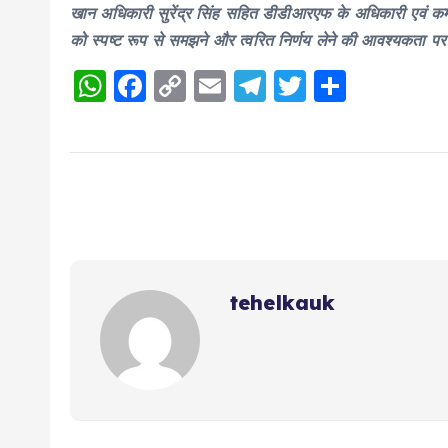
खान अधिकारी सुरेंद्र सिंह सहित डीडीआरएफ के अधिकारी एवं कर्
को स्पष्ट रूप से समझने और त्वरित निर्णय लेने की आवश्यकता प
W
F
C
E
T
T
S
h
a
o
m
el
w
h
a
c
p
ai
e
it
a
ts
e
y
l
g
te
re
A
b
Li
r
r
p
o
n
a
p
o
k
m
k
tehelkauk