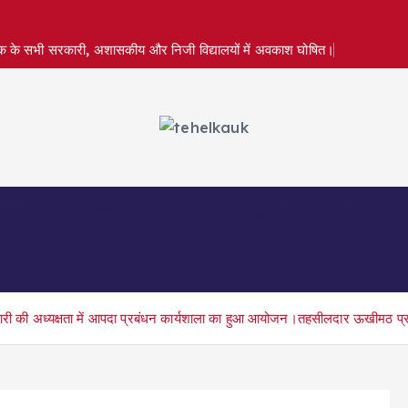
तक के सभी सरकारी, अशासकीय और निजी विद्यालयों में अवकाश घोषित।
त्तरकाशी
नैनीताल
पौड़ी
बागेश्वर
रुद्रपुर
ी की अध्यक्षता में आपदा प्रबंधन कार्यशाला का हुआ आयोजन।तहसीलदार ऊखीमठ प्र