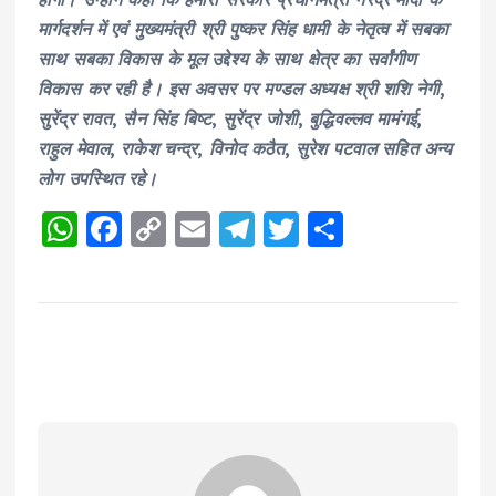
मार्गदर्शन में एवं मुख्यमंत्री श्री पुष्कर सिंह धामी के नेतृत्व में सबका
साथ सबका विकास के मूल उद्देश्य के साथ क्षेत्र का सर्वांगीण
विकास कर रही है। इस अवसर पर मण्डल अध्यक्ष श्री शशि नेगी,
सुरेंद्र रावत, सैन सिंह बिष्ट, सुरेंद्र जोशी, बुद्धिवल्लव मामंगई,
राहुल मेवाल, राकेश चन्द्र, विनोद कठैत, सुरेश पटवाल सहित अन्य
लोग उपस्थित रहे।
W
F
C
E
T
T
S
h
a
o
m
el
w
h
a
c
p
ai
e
it
a
ts
e
y
l
g
te
re
A
b
Li
r
r
p
o
n
a
p
o
k
m
k