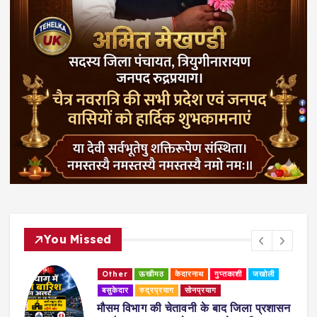
You Missed
Other
ऊखीमठ
केदारनाथ
गुप्तकाशी
जखोली
बसुकेदार
रुद्रप्रयाग
सोनप्रयाग
मौसम विभाग की चेतावनी के बाद जिला प्रशासन