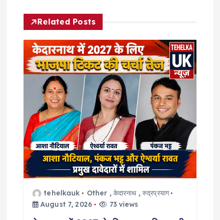
a
Related Posts
v
i
g
a
t
i
o
tehelkauk
Other
,
केदारनाथ
,
रुद्रप्रयाग
n
August 7, 2026
73 views