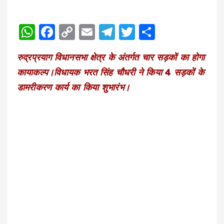
W
F
C
E
T
T
S
h
a
o
m
el
w
h
रुद्रप्रयाग विधानसभा क्षेत्र के अंतर्गत चार सड़कों का होगा
a
c
p
ai
e
it
a
कायाकल्प।विधायक भरत सिंह चौधरी ने किया 4 सड़कों के
ts
e
y
l
g
te
re
डामरीकरण कार्य का किया शुभारंभ।
A
b
Li
r
r
p
o
n
a
p
o
k
m
k