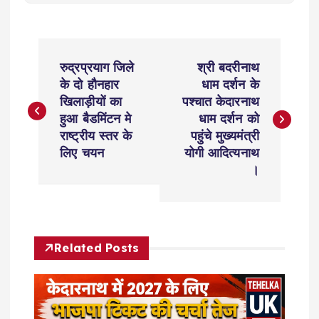
P
रुद्रप्रयाग जिले
श्री बदरीनाथ
o
के दो हौनहार
धाम दर्शन के
खिलाड़ीयों का
पश्चात केदारनाथ
s
हुआ बैडमिंटन मे
धाम दर्शन को
राष्ट्रीय स्तर के
पहुंचे मुख्यमंत्री
t
लिए चयन
योगी आदित्यनाथ
।
n
a
Related Posts
v
i