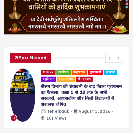
You Missed
Other
ऊखीमठ
केदारनाथ
गुप्तकाशी
जखोली
बसुकेदार
रुद्रप्रयाग
सोनप्रयाग
मौसम विभाग की चेतावनी के बाद जिला प्रशासन
का फैसला, कक्षा 1 से 12 तक के सभी
सरकारी, अशासकीय और निजी विद्यालयों में
अवकाश घोषित।
tehelkauk
August 5, 2026
101 views
3