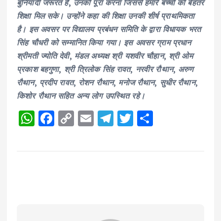
बुनियादी जरूरत है, उनको पूरा करना जिससे हमारे बच्चों को बेहतर
शिक्षा मिल सके। उन्होंने कहा की शिक्षा उनकी शीर्ष प्राथमिकता
है। इस अवसर पर विद्यालय प्रबंधन समिति के द्वारा विधायक भरत
सिंह चौधरी को सम्मानित किया गया। इस अवसर ग्राम प्रधान
श्रीमती ज्योति देवी, मंडल अध्यक्ष श्री यशवीर चौहान, श्री ओम
प्रकाश बहगुणा, श्री त्रिलोक सिंह रावत, नरवीर रौथान, अरुण
रौथान, प्रदीप रावत, रोशन रौथान, मनोज रौथान, सुधीर रौथान,
किशोर रौथान सहित अन्य लोग उपस्थित रहे।
W
F
C
E
T
T
S
h
a
o
m
el
w
h
a
c
p
ai
e
it
a
ts
e
y
l
g
te
re
A
b
Li
r
r
p
o
n
a
p
o
k
m