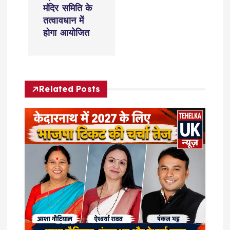
n
मंदिर समिति के
a
तत्वावधान में
होगा आयोजित
v
i
Related Posts
g
a
t
i
o
n