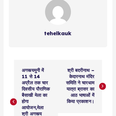
k
tehelkauk
P
अगस्त्यमुनी में
श्री बदरीनाथ –
o
11 से 14
केदारनाथ मंदिर
अप्रैल तक चार
समिति ने चारधाम
s
दिवसीय पौराणिक
यात्रा ब्रासर का
बैसाखी मेला का
आठ भाषाओं में
t
होगा
किया प्रकाशन।
आयोजन,मेला
श्री अगस्त्य