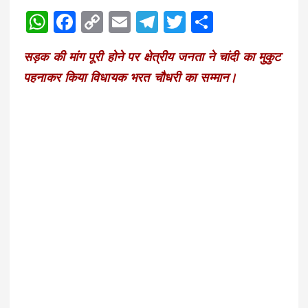
W
F
C
E
T
T
S
h
a
o
m
el
w
h
सड़क की मांग पूरी होने पर क्षेत्रीय जनता ने चांदी का मुकुट
a
c
p
ai
e
it
a
पहनाकर किया विधायक भरत चौधरी का सम्मान।
ts
e
y
l
g
te
re
A
b
Li
r
r
p
o
n
a
p
o
k
m
k