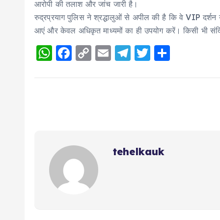
आरोपी की तलाश और जांच जारी है।
रुद्रप्रयाग पुलिस ने श्रद्धालुओं से अपील की है कि वे VIP दर्शन 
आएं और केवल अधिकृत माध्यमों का ही उपयोग करें। किसी भी संद
W
F
C
E
T
T
S
h
a
o
m
el
w
h
a
c
p
ai
e
it
a
ts
e
y
l
g
te
re
A
b
Li
r
r
p
o
n
a
p
o
k
m
tehelkauk
k