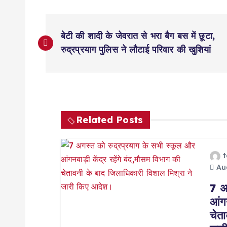
P
बेटी की शादी के जेवरात से भरा बैग बस में छूटा,
o
रुद्रप्रयाग पुलिस ने लौटाई परिवार की खुशियां
s
t
Related Posts
n
a
Aug
7 अ
v
आंगन
चेत
i