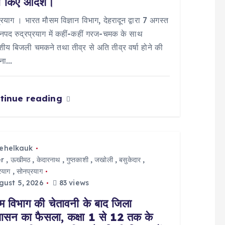
ी किए आदेश।
प्रयाग । भारत मौसम विज्ञान विभाग, देहरादून द्वारा 7 अगस्त
पद रुद्रप्रयाग में कहीं-कहीं गरज-चमक के साथ
य बिजली चमकने तथा तीव्र से अति तीव्र वर्षा होने की
वना…
tinue reading
tehelkauk
r
,
ऊखीमठ
,
केदारनाथ
,
गुप्तकाशी
,
जखोली
,
बसुकेदार
,
्रयाग
,
सोनप्रयाग
ust 5, 2026
83 views
म विभाग की चेतावनी के बाद जिला
शासन का फैसला, कक्षा 1 से 12 तक के