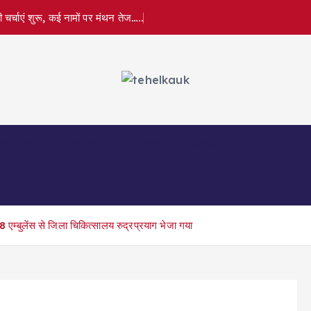
र्चाएं शुरू, कई नामों पर मंथन तेज…..
त्तरकाशी
नैनीताल
पौड़ी
बागेश्वर
रुद्रपुर
 एम्बुलेंस से जिला चिकित्सालय रुद्रप्रयाग भेजा गया