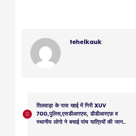
a
c
p
ai
e
it
a
ts
e
y
l
g
te
re
A
b
Li
r
r
p
o
n
a
p
o
k
m
tehelkauk
k
P
तिलवाड़ा के पास खाई में गिरी XUV
o
700,पुलिस,एसडीआरएफ, डीडीआरएफ़ व
स्थानीय लोगो ने बचाई पांच यात्रियों की जान..
s