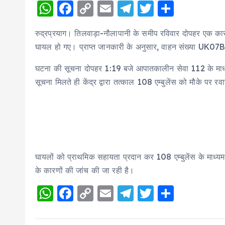
W
F
C
E
T
T
S
h
a
o
m
el
w
h
रुद्रप्रयाग। तिलवाड़ा-नौलापानी के समीप रविवार दोपहर एक का
a
c
p
ai
e
it
a
घायल हो गए। प्राप्त जानकारी के अनुसार, वाहन संख्या UK0
ts
e
y
l
g
te
re
A
b
Li
r
r
घटना की सूचना दोपहर 1:19 बजे आपातकालीन सेवा 112 के माध्यम
सूचना मिलते ही केंद्र द्वारा तत्काल 108 एम्बुलेंस को मौके पर र
p
o
n
a
p
o
k
m
k
घायलों को प्राथमिक सहायता प्रदान कर 108 एम्बुलेंस के माध्यम
के कारणों की जांच की जा रही है।
W
F
C
E
T
T
S
h
a
o
m
el
w
h