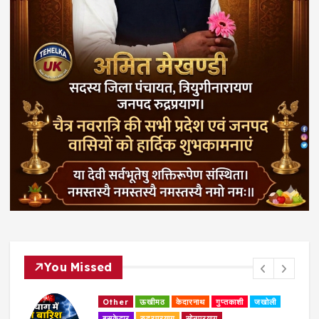
You Missed
Other
ऊखीमठ
केदारनाथ
गुप्तकाशी
जखोली
बसुकेदार
रुद्रप्रयाग
सोनप्रयाग