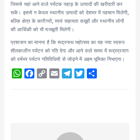
जिससे यहां आने वाले पर्यटक पहाड़ के उत्पादों की खरीदारी कर
सकें। इससे न केवल स्थानीय उत्पादों को देशभर में पहचान मिलेगी,
बल्कि क्षेत्र के कारीगरों, स्वयं सहायता समूहों और स्थानीय लोगों
की आर्थिकी को भी मजबूती मिलेगी।
प्रशासन का मानना है कि रूद्रनाथ महोत्सव का यह नया स्वरूप
शीतकालीन पर्यटन को गति देगा और आने वाले समय में रूद्रप्रयाग
को वर्षभर पर्यटन गतिविधियों से जोड़ने में अहम भूमिका निभाएगा।
W
F
C
E
T
T
S
h
a
o
m
el
w
h
a
c
p
ai
e
it
a
ts
e
y
l
g
te
re
A
b
Li
r
r
p
o
n
a
p
o
k
m