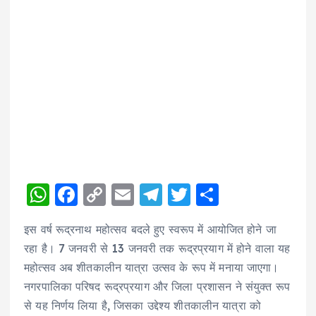
W
F
C
E
T
T
S
h
a
o
m
el
w
h
इस वर्ष रूद्रनाथ महोत्सव बदले हुए स्वरूप में आयोजित होने जा
a
c
p
ai
e
it
a
रहा है। 7 जनवरी से 13 जनवरी तक रूद्रप्रयाग में होने वाला यह
ts
e
y
l
g
te
re
महोत्सव अब शीतकालीन यात्रा उत्सव के रूप में मनाया जाएगा।
A
b
Li
r
r
नगरपालिका परिषद रूद्रप्रयाग और जिला प्रशासन ने संयुक्त रूप
p
o
n
a
से यह निर्णय लिया है, जिसका उद्देश्य शीतकालीन यात्रा को