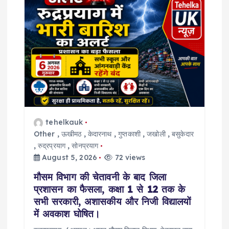
i
g
a
t
i
tehelkauk
Other
,
ऊखीमठ
,
केदारनाथ
,
गुप्तकाशी
,
जखोली
,
बसुकेदार
o
,
रुद्रप्रयाग
,
सोनप्रयाग
August 5, 2026
72 views
n
मौसम विभाग की चेतावनी के बाद जिला
प्रशासन का फैसला, कक्षा 1 से 12 तक के
सभी सरकारी, अशासकीय और निजी विद्यालयों
में अवकाश घोषित।