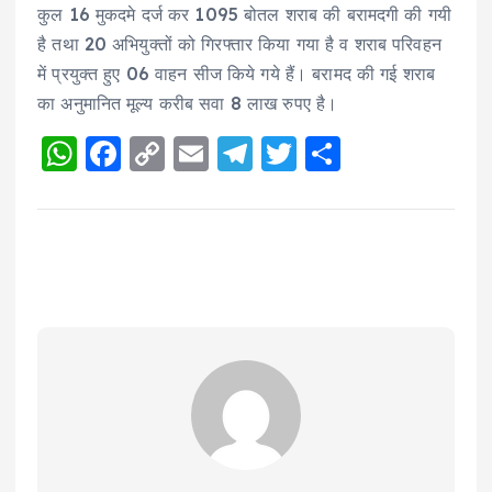
कुल 16 मुकदमे दर्ज कर 1095 बोतल शराब की बरामदगी की गयी
है तथा 20 अभियुक्तों को गिरफ्तार किया गया है व शराब परिवहन
में प्रयुक्त हुए 06 वाहन सीज किये गये हैं। बरामद की गई शराब
का अनुमानित मूल्य करीब सवा 8 लाख रुपए है।
W
F
C
E
T
T
S
h
a
o
m
el
w
h
a
c
p
ai
e
it
a
ts
e
y
l
g
te
re
A
b
Li
r
r
p
o
n
a
p
o
k
m
k