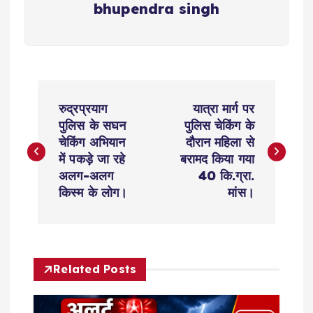
bhupendra singh
P
रुद्रप्रयाग
यात्रा मार्ग पर
o
पुलिस के सघन
पुलिस चेकिंग के
चेकिंग अभियान
दौरान महिला से
s
में पकड़े जा रहे
बरामद किया गया
अलग-अलग
40 कि.ग्रा.
t
किस्म के लोग।
मांस।
n
a
Related Posts
v