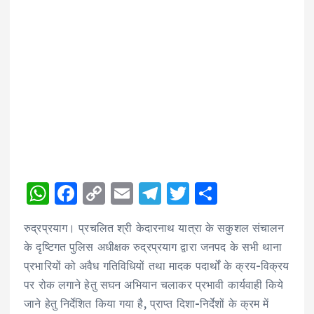
W
F
C
E
T
T
S
h
a
o
m
el
w
h
रुद्रप्रयाग। प्रचलित श्री केदारनाथ यात्रा के सकुशल संचालन
a
c
p
ai
e
it
a
के दृष्टिगत पुलिस अधीक्षक रुद्रप्रयाग द्वारा जनपद के सभी थाना
ts
e
y
l
g
te
re
प्रभारियों को अवैध गतिविधियों तथा मादक पदार्थों के क्रय-विक्रय
A
b
Li
r
r
पर रोक लगाने हेतु सघन अभियान चलाकर प्रभावी कार्यवाही किये
p
o
n
a
जाने हेतु निर्देशित किया गया है, प्राप्त दिशा-निर्देशों के क्रम में