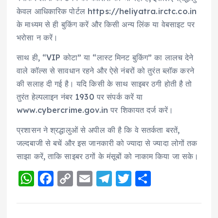
केवल आधिकारिक पोर्टल https://heliyatra.irctc.co.in
के माध्यम से ही बुकिंग करें और किसी अन्य लिंक या वेबसाइट पर
भरोसा न करें।
साथ ही, “VIP कोटा” या “लास्ट मिनट बुकिंग” का लालच देने
वाले कॉल्स से सावधान रहने और ऐसे नंबरों को तुरंत ब्लॉक करने
की सलाह दी गई है। यदि किसी के साथ साइबर ठगी होती है तो
तुरंत हेल्पलाइन नंबर 1930 पर संपर्क करें या
www.cybercrime.gov.in पर शिकायत दर्ज करें।
प्रशासन ने श्रद्धालुओं से अपील की है कि वे सतर्कता बरतें,
जल्दबाजी से बचें और इस जानकारी को ज्यादा से ज्यादा लोगों तक
साझा करें, ताकि साइबर ठगों के मंसूबों को नाकाम किया जा सके।
W
F
C
E
T
T
S
h
a
o
m
el
w
h
a
c
p
ai
e
it
a