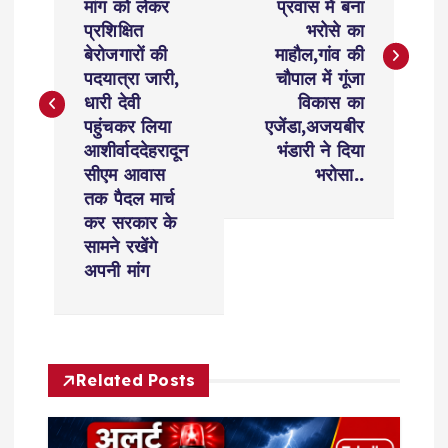
s
मांग को लेकर
प्रवास में बना
प्रशिक्षित
भरोसे का
t
बेरोजगारों की
माहौल,गांव की
पदयात्रा जारी,
चौपाल में गूंजा
n
धारी देवी
विकास का
पहुंचकर लिया
एजेंडा,अजयबीर
a
आशीर्वाददेहरादून
भंडारी ने दिया
सीएम आवास
भरोसा..
v
तक पैदल मार्च
कर सरकार के
i
सामने रखेंगे
अपनी मांग
g
a
Related Posts
t