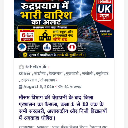
i
o
n
tehelkauk
Other
,
ऊखीमठ
,
केदारनाथ
,
गुप्तकाशी
,
जखोली
,
बसुकेदार
,
रुद्रप्रयाग
,
सोनप्रयाग
August 5, 2026
61 views
मौसम विभाग की चेतावनी के बाद जिला
प्रशासन का फैसला, कक्षा 1 से 12 तक के
सभी सरकारी, अशासकीय और निजी विद्यालयों
में अवकाश घोषित।
रुद्रप्रयाग, 6अगस्त। भारत मौसम विज्ञान विभाग, देहरादून द्वारा