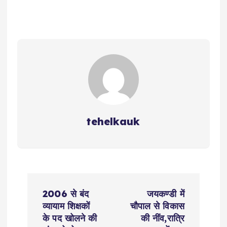
ts
e
y
l
g
te
re
A
b
Li
r
r
p
o
n
a
p
o
k
m
k
tehelkauk
P
2006 से बंद
जयकण्डी में
o
व्यायाम शिक्षकों
चौपाल से विकास
के पद खोलने की
की नींव,रात्रि