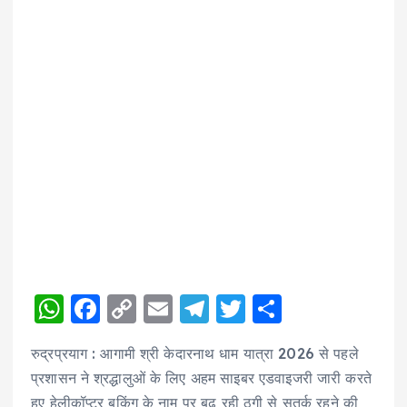
W
F
C
E
T
T
S
h
a
o
m
el
w
h
रुद्रप्रयाग : आगामी श्री केदारनाथ धाम यात्रा 2026 से पहले
a
c
p
ai
e
it
a
प्रशासन ने श्रद्धालुओं के लिए अहम साइबर एडवाइजरी जारी करते
ts
e
y
l
g
te
re
हुए हेलीकॉप्टर बुकिंग के नाम पर बढ़ रही ठगी से सतर्क रहने की