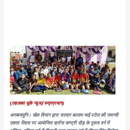
(तहलका यूके न्यूज/रुद्रप्रयाग)
अगस्त्यमुनि। खेल विभाग द्वारा सरदार बल्लभ भाई पटेल की जयन्ती
एकता दिवस पर आयोजित क्रॉस कण्ट्री दौड़ के पुरूष वर्ग में