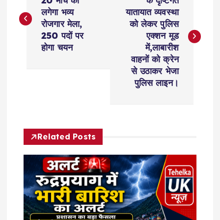
o
20 मार्च को
के दृष्टिगत
लगेगा भव्य
यातायात व्यवस्था
s
रोजगार मेला,
को लेकर पुलिस
250 पदों पर
एक्शन मूड
t
होगा चयन
में,लाबारीश
वाहनों को क्रेन
n
से उठाकर भेजा
पुलिस लाइन।
a
v
Related Posts
i
g
a