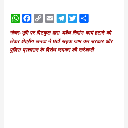
W
F
C
E
T
T
S
h
a
o
m
el
w
h
गोचर-भूमि पर पिटकुल द्वारा अबैध निर्माण कार्य हटाने को
a
c
p
ai
e
it
a
लेकर क्षेत्रीय जनता ने घंटों सड़क जाम कर सरकार और
ts
e
y
l
g
te
re
पुलिस प्रशासन के विरोध जमकर की नारेबाजी
A
b
Li
r
r
p
o
n
a
p
o
k
m
k