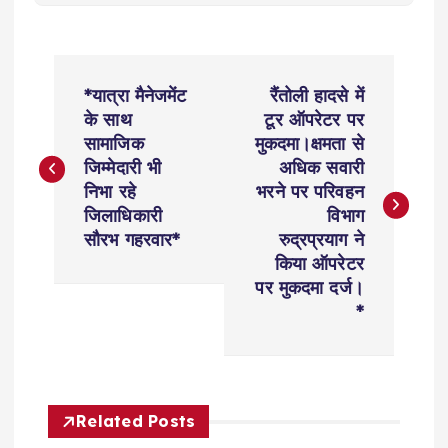
P
*यात्रा मैनेजमेंट
रैंतोली हादसे में
o
के साथ
टूर ऑपरेटर पर
सामाजिक
मुकदमा।क्षमता से
s
जिम्मेदारी भी
अधिक सवारी
निभा रहे
भरने पर परिवहन
t
जिलाधिकारी
विभाग
सौरभ गहरवार*
रुद्रप्रयाग ने
n
किया ऑपरेटर
पर मुकदमा दर्ज।
a
*
v
i
Related Posts