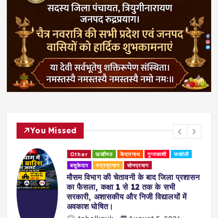
You Missed
Other
ऊखीमठ
केदारनाथ
गुप्तकाशी
जखोली
बसुकेदार
रुद्रप्रयाग
सोनप्रयाग
मौसम विभाग की चेतावनी के बाद जिला प्रशासन
का फैसला, कक्षा 1 से 12 तक के सभी
सरकारी, अशासकीय और निजी विद्यालयों में
अवकाश घोषित।