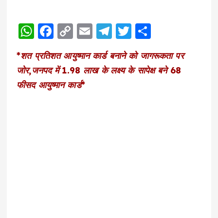
W
F
C
E
T
T
S
h
a
o
m
el
w
h
*शत प्रतिशत आयुष्मान कार्ड बनाने को जागरूकता पर
a
c
p
ai
e
it
a
जोर,जनपद में 1.98 लाख के लक्ष्य के सापेक्ष बने 68
ts
e
y
l
g
te
re
फीसद आयुष्मान कार्ड*
A
b
Li
r
r
p
o
n
a
p
o
k
m
k