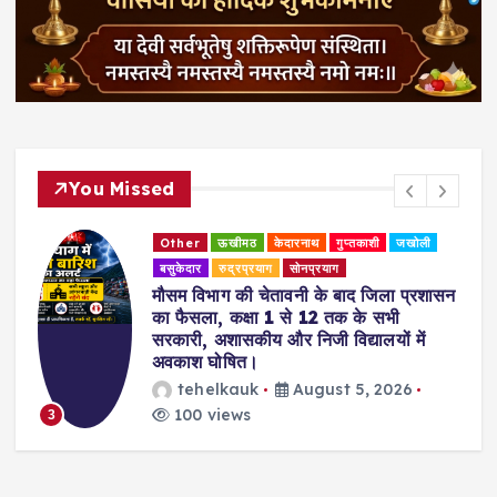
You Missed
Other
ऊखीमठ
केदारनाथ
गुप्तकाशी
जखोली
बसुकेदार
रुद्रप्रयाग
सोनप्रयाग
मौसम विभाग की चेतावनी के बाद जिला प्रशासन
का फैसला, कक्षा 1 से 12 तक के सभी
सरकारी, अशासकीय और निजी विद्यालयों में
अवकाश घोषित।
tehelkauk
August 5, 2026
100 views
3