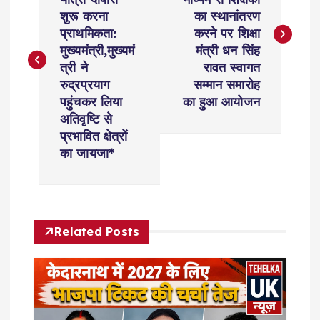
s
शुरू करना
का स्थानांतरण
प्राथमिकता:
करने पर शिक्षा
t
मुख्यमंत्री,मुख्यमं
मंत्री धन सिंह
त्री ने
रावत स्वागत
n
रुद्रप्रयाग
सम्मान समारोह
पहुंचकर लिया
का हुआ आयोजन
a
अतिवृष्टि से
प्रभावित क्षेत्रों
v
का जायजा*
i
g
Related Posts
a
t