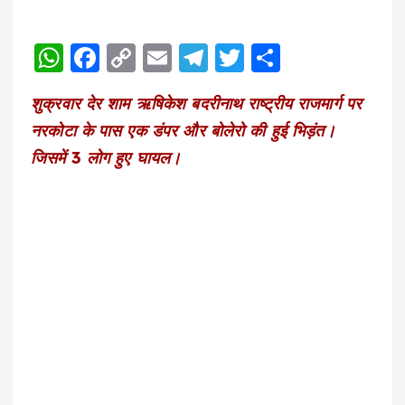
W
F
C
E
T
T
S
h
a
o
m
el
w
h
शुक्रवार देर शाम ऋषिकेश बदरीनाथ राष्ट्रीय राजमार्ग पर
a
c
p
ai
e
it
a
नरकोटा के पास एक डंपर और बोलेरो की हुई भिड़ंत।
ts
e
y
l
g
te
re
जिसमें 3 लोग हुए घायल।
A
b
Li
r
r
p
o
n
a
p
o
k
m
k