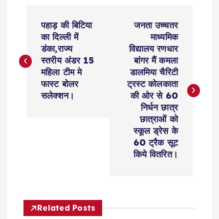
P
पहाड़ की बिटिया
जनता उच्चतर
o
का दिल्ली में
माध्यमिक
डंका,राज्य
विद्यालय रणधार
s
स्तरीय अंडर 15
बांगर मैं कमला
महिला टीम मे
डालमिया चैरिटी
t
फास्ट बोलर
ट्रस्ट कोलकाता
सलेक्शन।
की ओर से 60
n
निर्धन छात्र
छात्राओं को
a
स्कूल ड्रेस के
60 ट्रैक सूट
v
किये वितरित।
i
g
Related Posts