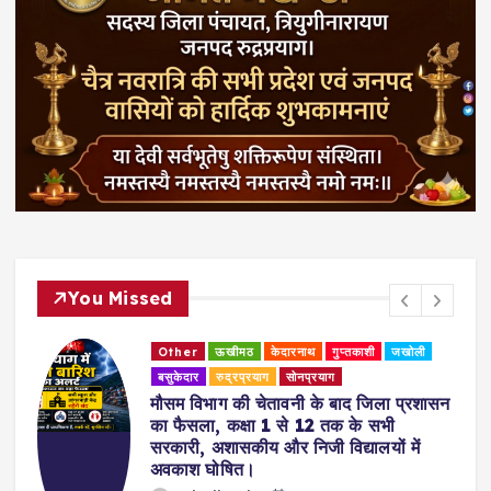
You Missed
Other
ऊखीमठ
केदारनाथ
गुप्तकाशी
जखोली
बसुकेदार
रुद्रप्रयाग
सोनप्रयाग
मौसम विभाग की चेतावनी के बाद जिला प्रशासन
का फैसला, कक्षा 1 से 12 तक के सभी
सरकारी, अशासकीय और निजी विद्यालयों में
अवकाश घोषित।