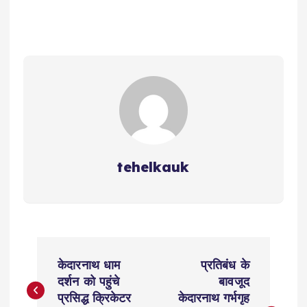
ts
e
y
l
g
te
re
A
b
Li
r
r
p
o
n
a
p
o
k
m
k
tehelkauk
P
केदारनाथ धाम
प्रतिबंध के
o
दर्शन को पहुंचे
बावजूद
प्रसिद्ध क्रिकेटर
केदारनाथ गर्भगृह