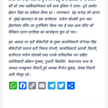
की थी तथा आर्किलाजिकल सर्वे आफ इंडिया ने उत्तर- पूर्व अर्थात
ईशान दिशा का सर्वेक्षण किया था। तत्पश्चात डेढ़ करोड़ की लागत
से मुंबई महाराष्ट्र के एक दानीदाता मनोज सोलंकी द्वारा भब्य
ईशानेश्वर मंदिर का पुनर्निर्माण किया गया है तथा आज मंदिर की
विधिवत प्राण प्रतिष्ठा का कार्यक्रम शुरू हो गया।
इस अवसर पर श्री बीकेटीसी के मुख्य कार्याधिकारी योगेन्द्र सिंह
बीकेटीसी सदस्य श्री निवास पोस्ती, कार्याधिकारी आरसी तिवारी,
दानीदाता मनोज सोलंकी तथा उनके पारिवारिक जन सहित
धर्माधिकारी ओंकार शुक्ला, पुजारी शिवलिंग केदारनाथ सभा के
अध्यक्ष राजकुमार तिवारी,पूर्व अध्यक्ष विनोद शुक्ला, केशव तिवारी
आदि मौजूद रहे।
W
F
C
E
T
T
S
h
a
o
m
el
w
h
a
c
p
ai
e
it
a