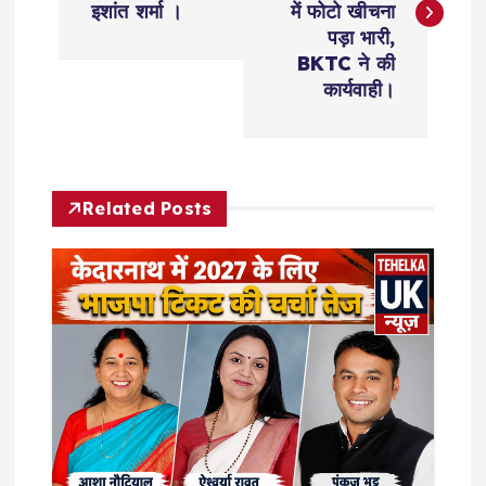
s
इशांत शर्मा ।
में फोटो खीचना
पड़ा भारी,
t
BKTC ने की
कार्यवाही।
n
a
Related Posts
v
i
g
a
t