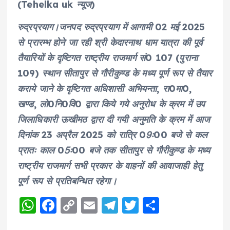
(Tehelka uk न्यूज)
रुद्रप्रयाग।जनपद रुद्रप्रयाग में आगामी 02 मई 2025
से प्रारम्भ होने जा रही श्री केदारनाथ धाम यात्रा की पूर्व
तैयारियों के दृष्टिगत राष्ट्रीय राजमार्ग सं0 107 (पुराना
109) स्थान सीतापुर से गौरीकुण्ड के मध्य पूर्ण रूप से तैयार
कराये जाने के दृष्टिगत अधिशासी अभियन्ता, रा0मा0,
खण्ड, लो0नि0वि0 द्वारा किये गये अनुरोध के क्रम में उप
जिलाधिकारी ऊखीमठ द्वारा दी गयी अनुमति के क्रम में आज
दिनांक 23 अप्रैल 2025 को रात्रि 09ः00 बजे से कल
प्रातः काल 05ः00 बजे तक सीतापुर से गौरीकुण्ड के मध्य
राष्ट्रीय राजमार्ग सभी प्रकार के वाहनों की आवाजाही हेतु
पूर्ण रूप से प्रतिबन्धित रहेगा।
W
F
C
E
T
T
S
h
a
o
m
el
w
h