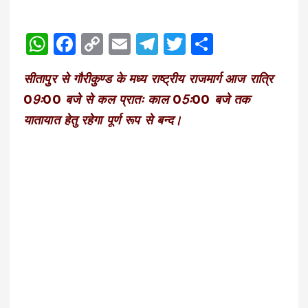
W
F
C
E
T
T
S
h
a
o
m
el
w
h
सीतापुर से गौरीकुण्ड के मध्य राष्ट्रीय राजमार्ग आज रात्रि
a
c
p
ai
e
it
a
09ः00 बजे से कल प्रातः काल 05ः00 बजे तक
ts
e
y
l
g
te
re
यातायात हेतु रहेगा पूर्ण रूप से बन्द।
A
b
Li
r
r
p
o
n
a
p
o
k
m
k