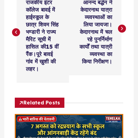
o
राजकीय इंटर
आनन्द बर्द्धन ने
कॉलेज बावई में
केदारनाथ यात्रा
s
हाईस्कूल के
व्यवस्थाओं का
छात्र शिवम सिंह
लिया जायजा।
t
भण्डारी ने राज्य
केदारनाथ में चल
मैरिट सूची में
रहे पुनर्निर्माण
n
हासिल की15 वीं
कार्यों तथा यात्री
रैंक।पूरे बावई
व्यवस्था का
a
गांव में खुशी की
किया निरीक्षण।
लहर।
v
i
Related Posts
g
a