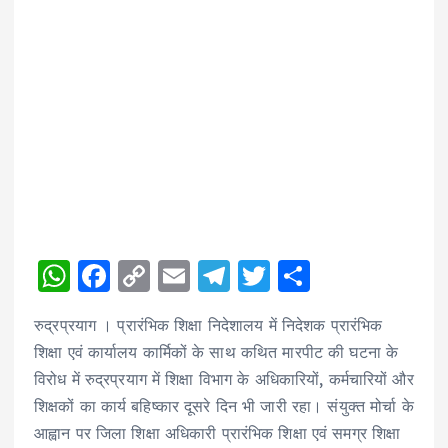
W
F
C
E
T
T
S
h
a
o
m
el
w
h
रुद्रप्रयाग । प्रारंभिक शिक्षा निदेशालय में निदेशक प्रारंभिक
a
c
p
ai
e
it
a
शिक्षा एवं कार्यालय कार्मिकों के साथ कथित मारपीट की घटना के
ts
e
y
l
g
te
re
विरोध में रुद्रप्रयाग में शिक्षा विभाग के अधिकारियों, कर्मचारियों और
A
b
Li
r
r
शिक्षकों का कार्य बहिष्कार दूसरे दिन भी जारी रहा। संयुक्त मोर्चा के
p
o
n
a
आह्वान पर जिला शिक्षा अधिकारी प्रारंभिक शिक्षा एवं समग्र शिक्षा