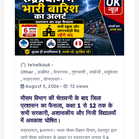
g
a
t
i
o
tehelkauk
Other
,
ऊखीमठ
,
केदारनाथ
,
गुप्तकाशी
,
जखोली
,
बसुकेदार
,
रुद्रप्रयाग
,
सोनप्रयाग
n
August 5, 2026
72 views
मौसम विभाग की चेतावनी के बाद जिला
प्रशासन का फैसला, कक्षा 1 से 12 तक के
सभी सरकारी, अशासकीय और निजी विद्यालयों
में अवकाश घोषित।
रुद्रप्रयाग, 6अगस्त। भारत मौसम विज्ञान विभाग, देहरादून द्वारा
जारी मौसम पूर्वानुमान के आधार पर रुद्रप्रयाग जनपद में 6