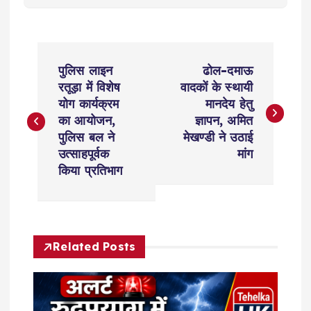
P
पुलिस लाइन
ढोल-दमाऊ
o
रतूड़ा में विशेष
वादकों के स्थायी
योग कार्यक्रम
मानदेय हेतु
s
का आयोजन,
ज्ञापन, अमित
पुलिस बल ने
मेखण्डी ने उठाई
t
उत्साहपूर्वक
मांग
किया प्रतिभाग
n
a
Related Posts
v
i