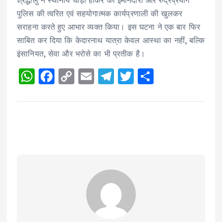
श्रद्धालु ने स्थानीय घोड़ा हॉकर की ईमानदारी और रुद्रप्रयाग
पुलिस की त्वरित एवं सहयोगात्मक कार्यप्रणाली की खुलकर
सराहना करते हुए आभार व्यक्त किया। इस घटना ने एक बार फिर
साबित कर दिया कि केदारनाथ यात्रा केवल आस्था का नहीं, बल्कि
इंसानियत, सेवा और भरोसे का भी प्रतीक है।
W
F
C
E
T
T
S
h
a
o
m
el
w
h
a
c
p
ai
e
it
a
ts
e
y
l
g
te
re
A
b
Li
r
r
p
o
n
a
p
o
k
m
k