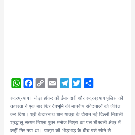
W
F
C
E
T
T
S
h
a
o
m
el
w
h
रुद्रप्रयाग। घोड़ा हॉकर की ईमानदारी और रुद्रप्रयाग पुलिस की
a
c
p
ai
e
it
a
तत्परता ने एक बार फिर देवभूमि की मानवीय संवेदनाओं को जीवंत
ts
e
y
l
g
te
re
कर दिया। श्री केदारनाथ धाम यात्रा के दौरान नई दिल्ली निवासी
A
b
Li
r
r
श्रद्धालु सत्यम मिश्रा पुत्र मनोज मिश्रा का पर्स भीमबली क्षेत्र में
p
o
n
a
कहीं गिर गया था। यात्रा की भीड़भाड़ के बीच पर्स खोने से