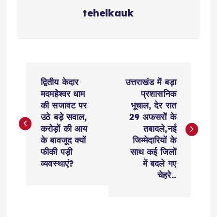
tehelkauk
P
द्वितीय केदार
उत्तराखंड में बड़ा
o
मदमहेश्वर धाम
प्रशासनिक
की सजावट पर
भूचाल, देर रात
s
उठे बड़े सवाल,
29 अफसरों के
करोड़ों की आय
तबादले,नई
t
के बावजूद क्यों
जिम्मेदारियों के
फीकी पड़ी
साथ कई जिलों
n
व्यवस्थाएं?
में बदले गए
चेहरे..
a
v