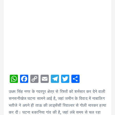
W
F
C
E
T
T
S
h
a
o
m
el
w
h
उधम सिंह नगर के गदरपुर क्षेत्र से रिश्तों को शर्मसार कर देने वाली
a
c
p
ai
e
it
a
सनसनीखेज घटना सामने आई है, जहां जमीन के विवाद में नाबालिग
ts
e
y
l
g
te
re
भतीजे ने अपने ही ताऊ की लाइसेंसी रिवाल्वर से गोली मारकर हत्या
A
b
Li
r
r
कर दी। घटना बकानिया गांव की है, जहां लंबे समय से चल रहा