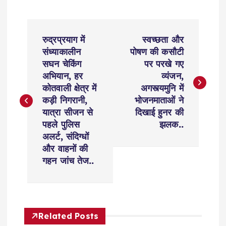
P
रुद्रप्रयाग में
स्वच्छता और
o
संध्याकालीन
पोषण की कसौटी
सघन चेकिंग
पर परखे गए
s
अभियान, हर
व्यंजन,
कोतवाली क्षेत्र में
अगस्त्यमुनि में
t
कड़ी निगरानी,
भोजनमाताओं ने
यात्रा सीजन से
दिखाई हुनर की
n
पहले पुलिस
झलक..
अलर्ट, संदिग्धों
a
और वाहनों की
गहन जांच तेज..
v
i
Related Posts