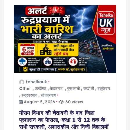
g
a
t
i
o
n
tehelkauk
Other
,
ऊखीमठ
,
केदारनाथ
,
गुप्तकाशी
,
जखोली
,
बसुकेदार
,
रुद्रप्रयाग
,
सोनप्रयाग
August 5, 2026
60 views
मौसम विभाग की चेतावनी के बाद जिला
प्रशासन का फैसला, कक्षा 1 से 12 तक के
सभी सरकारी, अशासकीय और निजी विद्यालयों