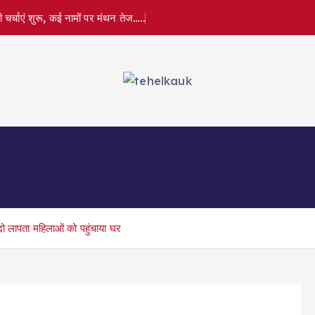
र्चाएं शुरू, कई नामों पर मंथन तेज…..
त्तरकाशी
नैनीताल
पौड़ी
बागेश्वर
रुद्रपुर
ो लापता महिलाओं को पहुंचाया घर