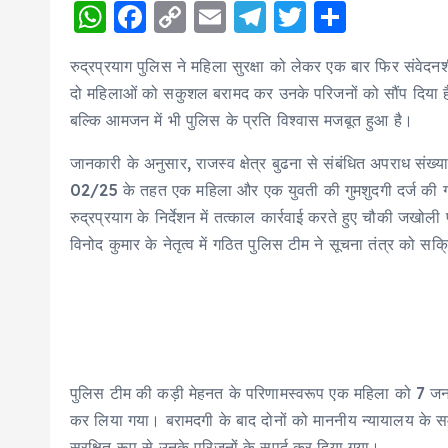
W
F
C
E
T
T
S
h
a
o
m
el
w
h
रुद्रप्रयाग पुलिस ने महिला सुरक्षा को लेकर एक बार फिर संवेदनश
a
c
p
ai
e
it
a
दो महिलाओं को सकुशल बरामद कर उनके परिजनों को सौंप दिया है
ts
e
y
l
g
te
re
बल्कि आमजन में भी पुलिस के प्रति विश्वास मजबूत हुआ है।
A
b
Li
r
r
जानकारी के अनुसार, राजस्व क्षेत्र बुढना से संबंधित अपराध संख्
p
o
n
a
02/25 के तहत एक महिला और एक युवती की गुमशुदगी दर्ज की गई 
p
o
k
m
रुद्रप्रयाग के निर्देशन में तत्काल कार्रवाई करते हुए चौकी जखो
k
विनोद कुमार के नेतृत्व में गठित पुलिस टीम ने सूचना तंत्र को स
पुलिस टीम की कड़ी मेहनत के परिणामस्वरूप एक महिला को 7
कर लिया गया। बरामदगी के बाद दोनों को माननीय न्यायालय के समक्ष 
सुरक्षित रूप से उनके परिजनों के सुपुर्द कर दिया गया।