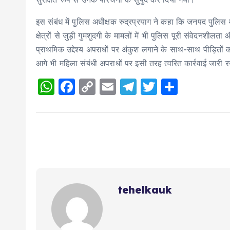
इस संबंध में पुलिस अधीक्षक रुद्रप्रयाग ने कहा कि जनपद पुलिस म
क्षेत्रों से जुड़ी गुमशुदगी के मामलों में भी पुलिस पूरी संवेदनशी
प्राथमिक उद्देश्य अपराधों पर अंकुश लगाने के साथ-साथ पीड़ितों
आगे भी महिला संबंधी अपराधों पर इसी तरह त्वरित कार्रवाई जारी
W
F
C
E
T
T
S
h
a
o
m
el
w
h
a
c
p
ai
e
it
a
ts
e
y
l
g
te
re
A
b
Li
r
r
p
o
n
a
p
o
k
m
tehelkauk
k