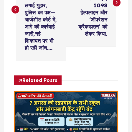
t
लगाई गुहार,
1098
पुलिस का पक्ष—
हेल्पलाइन और
n
चार्जशीट कोर्ट में,
‘ऑपरेशन
आगे की कार्रवाई
क्रैकडाउन’ को
a
जारी,नई
लेकर किया.
शिकायत पर भी
v
हो रही जांच….
i
g
Related Posts
a
t
i