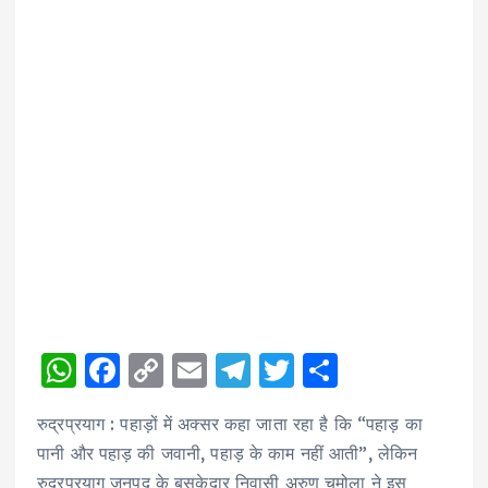
W
F
C
E
T
T
S
h
a
o
m
el
w
h
रुद्रप्रयाग : पहाड़ों में अक्सर कहा जाता रहा है कि “पहाड़ का
a
c
p
ai
e
it
a
पानी और पहाड़ की जवानी, पहाड़ के काम नहीं आती”, लेकिन
ts
e
y
l
g
te
re
रुद्रप्रयाग जनपद के बसुकेदार निवासी अरुण चमोला ने इस