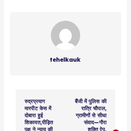
A
b
Li
r
r
p
o
n
a
p
o
k
m
k
tehelkauk
P
रुद्रप्रयाग
बैंजी में पुलिस की
o
मारपीट केस में
रात्रि चौपाल,
दोबारा हुई
ग्रामीणों से सीधा
s
शिकायत,पीड़ित
संवाद—गौरा
पक्ष ने न्याय की
शक्ति ऐप,