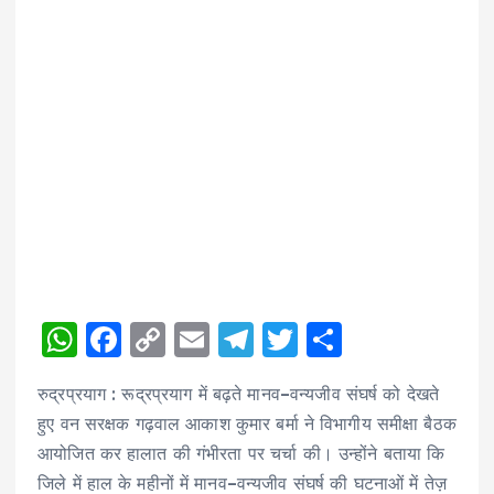
W
F
C
E
T
T
S
h
a
o
m
el
w
h
रुद्रप्रयाग : रूद्रप्रयाग में बढ़ते मानव–वन्यजीव संघर्ष को देखते
a
c
p
ai
e
it
a
हुए वन सरक्षक गढ़वाल आकाश कुमार बर्मा ने विभागीय समीक्षा बैठक
ts
e
y
l
g
te
re
आयोजित कर हालात की गंभीरता पर चर्चा की। उन्होंने बताया कि
A
b
Li
r
r
जिले में हाल के महीनों में मानव–वन्यजीव संघर्ष की घटनाओं में तेज़