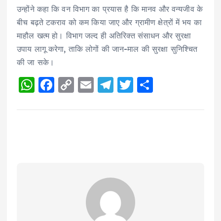
उन्होंने कहा कि वन विभाग का प्रयास है कि मानव और वन्यजीव के
बीच बढ़ते टकराव को कम किया जाए और ग्रामीण क्षेत्रों में भय का
माहौल खत्म हो। विभाग जल्द ही अतिरिक्त संसाधन और सुरक्षा
उपाय लागू करेगा, ताकि लोगों की जान-माल की सुरक्षा सुनिश्चित
की जा सके।
W
F
C
E
T
T
S
h
a
o
m
el
w
h
a
c
p
ai
e
it
a
ts
e
y
l
g
te
re
A
b
Li
r
r
p
o
n
a
p
o
k
m
k