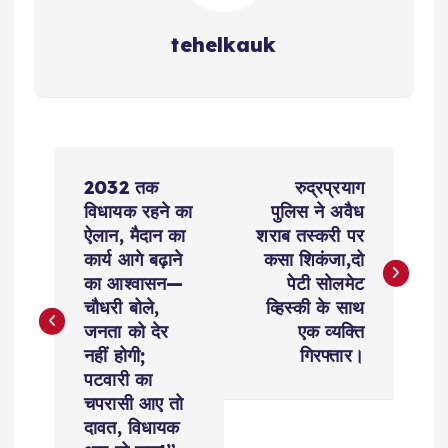
tehelkauk
P
2032 तक
रुद्रप्रयाग
o
विधायक रहने का
पुलिस ने अवैध
ऐलान, मैदान का
शराब तस्करी पर
s
कार्य आगे बढ़ाने
कसा शिकंजा,दो
का आश्वासन—
पेटी सोलमेट
t
चौधरी बोले,
व्हिस्की के साथ
जनता को देर
एक व्यक्ति
n
नहीं होगी;
गिरफ्तार।
पटवारी का
a
चपरासी आए तो
दावत, विधायक