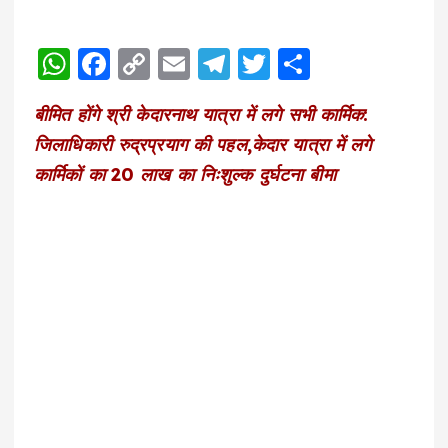
W
F
C
E
T
T
S
h
a
o
m
el
w
h
बीमित होंगे श्री केदारनाथ यात्रा में लगे सभी कार्मिक:
a
c
p
ai
e
it
a
जिलाधिकारी रुद्रप्रयाग की पहल,केदार यात्रा में लगे
ts
e
y
l
g
te
re
कार्मिकों का 20 लाख का निःशुल्क दुर्घटना बीमा
A
b
Li
r
r
p
o
n
a
p
o
k
m
k