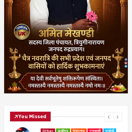
You Missed
Other
ऊखीमठ
केदारनाथ
गुप्तकाशी
जखोली