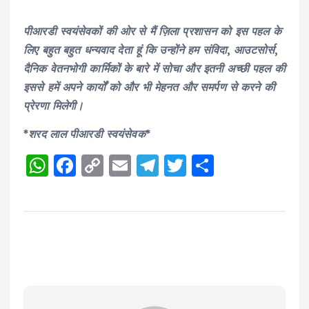
पीआरडी स्वयंसेवकों की ओर से मैं ज़िला प्रशासन को इस पहल के
लिए बहुत बहुत धन्यवाद देता हूं कि उन्होंने हम संविदा, आउटसोर्स,
दैनिक वेतनभोगी कार्मिकों के बारे में सोचा और इतनी अच्छी पहल की
इससे हमें अपने कार्यों को और भी मेहनत और समर्पण से करने की
प्रेरणा मिलेगी।
*शरद लाल पीआरडी स्वयंसेवक*
W
F
C
E
T
T
S
h
a
o
m
el
w
h
a
c
p
ai
e
it
a
ts
e
y
l
g
te
re
A
b
Li
r
r
p
o
n
a
p
o
k
m