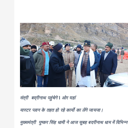
A
b
Li
r
r
p
o
n
a
p
o
k
m
k
मंत्री बद्रीनाथ पहुंचेगे l ओर यहां
मास्टर प्लान के तहत हो रहे कार्यो का लेंगे जायजा।
मुख्यमंत्री पुष्कर सिंह धामी ने आज सुबह बदरीनाथ धाम में विभिन्