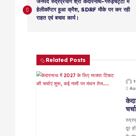
जनपद रुद्रप्रयाग श्री केदारनाथ-गरुड़चट्टी में
o
हेलीकॉप्टर हुआ क्रैश, SDRF मौके पर कर रही
राहत एवं बचाव कार्य।
s
t
n
Related Posts
a
Aug
v
केद
चर्च
i
रुद्र
g
दूर ह