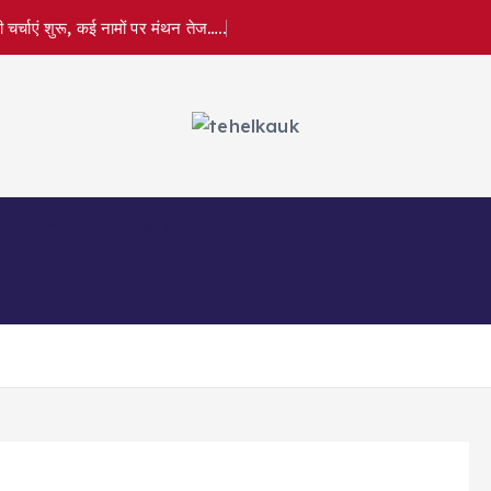
र्चाएं शुरू, कई नामों पर मंथन तेज…..
त्तरकाशी
नैनीताल
पौड़ी
बागेश्वर
रुद्रपुर